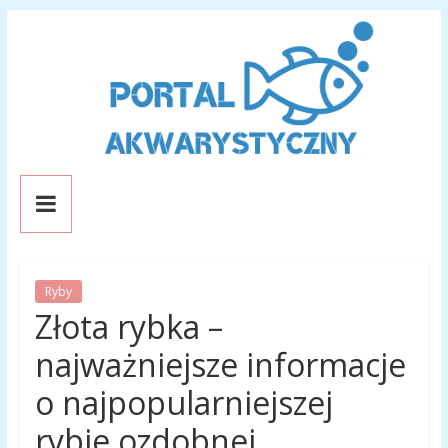
Skip
to
content
Portal
Akwarystyczny
Ryby
Portal
Złota rybka –
o
rybkach
najważniejsze informacje
akwariowych
o najpopularniejszej
rybie ozdobnej