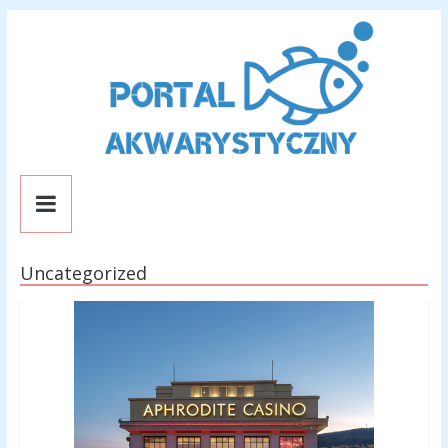
Skip
to
content
Portal
Akwarystyczny
Uncategorized
Portal
o
rybkach
akwariowych