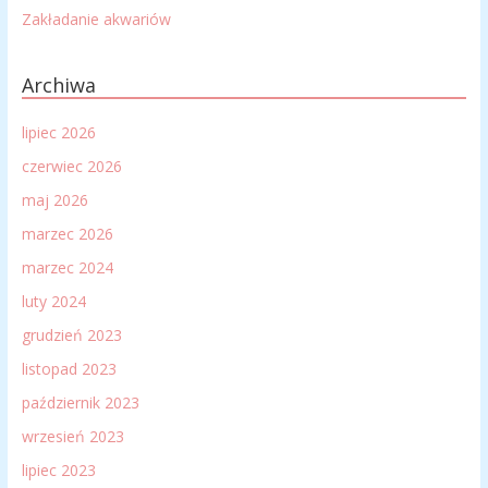
Zakładanie akwariów
Archiwa
lipiec 2026
czerwiec 2026
maj 2026
marzec 2026
marzec 2024
luty 2024
grudzień 2023
listopad 2023
październik 2023
wrzesień 2023
lipiec 2023