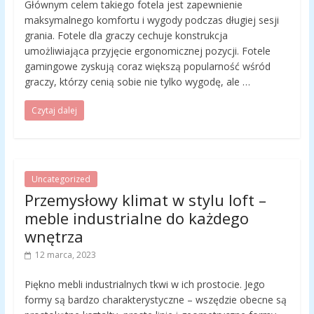
Głównym celem takiego fotela jest zapewnienie
maksymalnego komfortu i wygody podczas długiej sesji
grania. Fotele dla graczy cechuje konstrukcja
umożliwiająca przyjęcie ergonomicznej pozycji. Fotele
gamingowe zyskują coraz większą popularność wśród
graczy, którzy cenią sobie nie tylko wygodę, ale …
Czytaj dalej
Uncategorized
Przemysłowy klimat w stylu loft –
meble industrialne do każdego
wnętrza
12 marca, 2023
Piękno mebli industrialnych tkwi w ich prostocie. Jego
formy są bardzo charakterystyczne – wszędzie obecne są