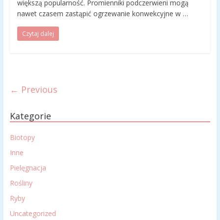
większą popularność. Promienniki podczerwieni mogą
nawet czasem zastąpić ogrzewanie konwekcyjne w …
Czytaj dalej
←
Previous
Kategorie
Biotopy
Inne
Pielęgnacja
Rośliny
Ryby
Uncategorized