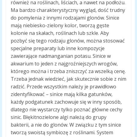
również na roślinach, liściach, a nawet na podłożu.
Ma bardzo charakterystyczny wygląd, dość trudny
do pomylenia z innymi rodzajami glonów. Sinice
mają niebiesko-zielony kolor, tworzą gęste
kolonie na skałach, roślinach lub szkle. Aby
pozbyć się tego rodzaju glonów, można stosować
specjalne preparaty lub inne kompozycje
zawierające nadmanganian potasu. Sinice w
akwarium to jeden z najgroźniejszych wrogów,
którego można i trzeba zniszczyć za wszelką cenę.
Trzeba jednak wiedzieć, jak skutecznie sobie z nim
radzić. Przede wszystkim należy je prawidłowo
zidentyfikować – sinice mają kilka gatunków,
każdy podgatunek zachowuje się w inny sposób,
dlatego nie wystarczy tylko poznać główne cechy
sinic. Błękitnozielone algi należą do grupy
bakterii, a nie do glonów. W związku z tym sinice
tworzą swoistą symbiozę z roślinami. System