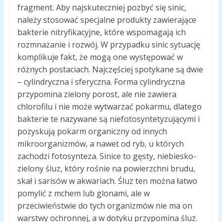
fragment. Aby najskuteczniej pozbyć się sinic,
należy stosować specjalne produkty zawierające
bakterie nitryfikacyjne, które wspomagają ich
rozmnażanie i rozwój. W przypadku sinic sytuację
komplikuje fakt, że mogą one występować w
różnych postaciach. Najczęściej spotykane są dwie
– cylindryczna i sferyczna. Forma cylindryczna
przypomina zielony porost, ale nie zawiera
chlorofilu i nie może wytwarzać pokarmu, dlatego
bakterie te nazywane są niefotosyntetyzującymi i
pozyskują pokarm organiczny od innych
mikroorganizmów, a nawet od ryb, u których
zachodzi fotosynteza. Sinice to gęsty, niebiesko-
zielony śluz, który rośnie na powierzchni brudu,
skał i sarisów w akwariach. Śluz ten można łatwo
pomylić z mchem lub glonami, ale w
przeciwieństwie do tych organizmów nie ma on
warstwy ochronnej, a w dotyku przypomina śluz.