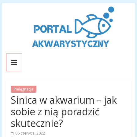
Skip
to
content
Portal
Akwarystyczny
Pielęgnacja
Portal
Sinica w akwarium – jak
o
rybkach
sobie z nią poradzić
akwariowych
skutecznie?
06 czerwca, 2022