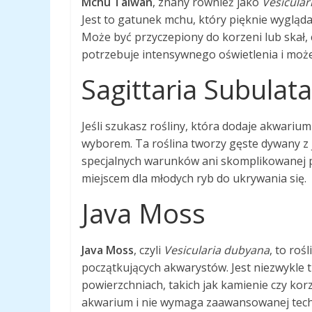
Mchu Taiwan
, znany również jako
Vesiculari
Jest to gatunek mchu, który pięknie wygląd
Może być przyczepiony do korzeni lub skał,
potrzebuje intensywnego oświetlenia i mo
Sagittaria Subulata
Jeśli szukasz rośliny, która dodaje akwarium
wyborem. Ta roślina tworzy gęste dywany z j
specjalnych warunków ani skomplikowanej pi
miejscem dla młodych ryb do ukrywania się.
Java Moss
Java Moss
, czyli
Vesicularia dubyana
, to roś
początkujących akwarystów. Jest niezwykle 
powierzchniach, takich jak kamienie czy kor
akwarium i nie wymaga zaawansowanej techn