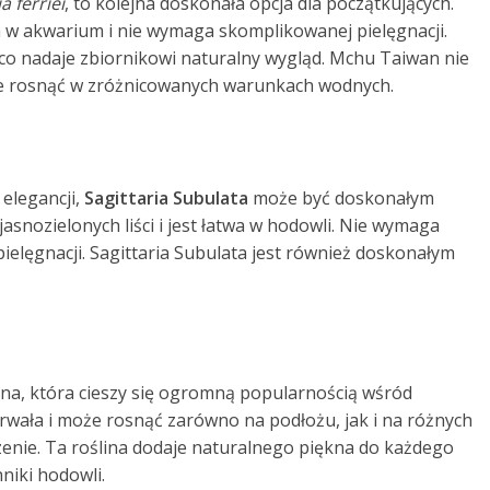
a ferriei
, to kolejna doskonała opcja dla początkujących.
a w akwarium i nie wymaga skomplikowanej pielęgnacji.
 co nadaje zbiornikowi naturalny wygląd. Mchu Taiwan nie
że rosnąć w zróżnicowanych warunkach wodnych.
 elegancji,
Sagittaria Subulata
może być doskonałym
asnozielonych liści i jest łatwa w hodowli. Nie wymaga
elęgnacji. Sagittaria Subulata jest również doskonałym
lina, która cieszy się ogromną popularnością wśród
trwała i może rosnąć zarówno na podłożu, jak i na różnych
zenie. Ta roślina dodaje naturalnego piękna do każdego
iki hodowli.