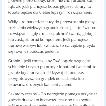
głównie przez osoby, które nie chcą brudzić sobie
rąk, ale jeśli planujesz kopać głębsze dziury, to
łopata będzie dla Ciebie lepszym rozwiązaniem.
Widły – to narzędzie służy do przewracania gleby i
rozbijania większych grudek ziemi. Jest to świetne
rozwiązanie, gdy chcesz spulchnić twardą glebę
lub zastąpić brud kompostem. Jeśli planujesz
uprawę warzyw lub kwiatów, to narzędzie przyda
się również podczas pielenia!
Grabie – jeśli chcesz, aby Twój ogród wyglądał
schludnie i czysto po pracy z łopatami i widłami, to
grabie będą przydatne! Używaj ich podczas
przygotowywania grządek do sadzenia lub
usuwania drobnych kamieni z ziemi.
Sekatory ręczne – To narzędzie pomaga przycinać
gałęzie drzew lub krzewów. Jest ono niezbędne,
jeśli w ogrodzie znajduje się wiele roślin o długich