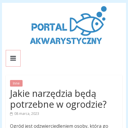
Skip
to
content
Portal
Akwarystyczny
Inne
Portal
Jakie narzędzia będą
o
rybkach
potrzebne w ogrodzie?
akwariowych
08 marca, 2023
Ogród jest odzwierciedleniem osoby, która go