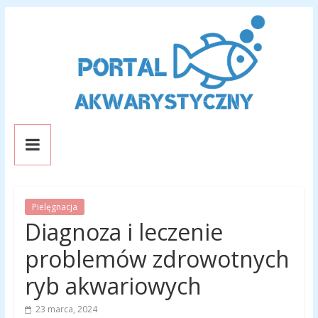
Skip
to
content
Portal
Akwarystyczny
Pielęgnacja
Portal
Diagnoza i leczenie
o
rybkach
problemów zdrowotnych
akwariowych
ryb akwariowych
23 marca, 2024